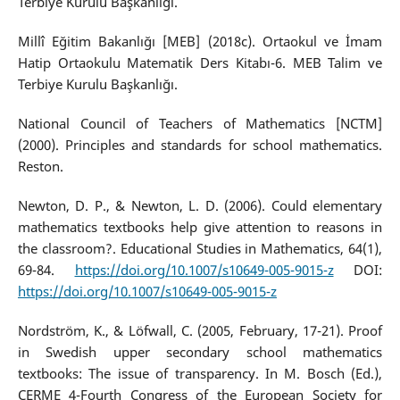
Terbiye Kurulu Başkanlığı.
Millî Eğitim Bakanlığı [MEB] (2018c). Ortaokul ve İmam
Hatip Ortaokulu Matematik Ders Kitabı-6. MEB Talim ve
Terbiye Kurulu Başkanlığı.
National Council of Teachers of Mathematics [NCTM]
(2000). Principles and standards for school mathematics.
Reston.
Newton, D. P., & Newton, L. D. (2006). Could elementary
mathematics textbooks help give attention to reasons in
the classroom?. Educational Studies in Mathematics, 64(1),
69-84.
https://doi.org/10.1007/s10649-005-9015-z
DOI:
https://doi.org/10.1007/s10649-005-9015-z
Nordström, K., & Löfwall, C. (2005, February, 17-21). Proof
in Swedish upper secondary school mathematics
textbooks: The issue of transparency. In M. Bosch (Ed.),
CERME 4-Fourth Congress of the European Society for