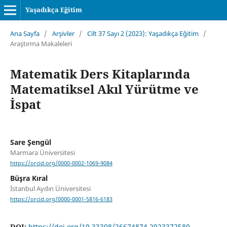
Yaşadıkça Eğitim
Ana Sayfa
/
Arşivler
/
Cilt 37 Sayı 2 (2023): Yaşadıkça Eğitim
/
Araştırma Makaleleri
Matematik Ders Kitaplarında
Matematiksel Akıl Yürütme ve
İspat
Sare Şengül
Marmara Üniversitesi
https://orcid.org/0000-0002-1069-9084
Büşra Kıral
İstanbul Aydın Üniversitesi
https://orcid.org/0000-0001-5816-6183
DOI:
https://doi.org/10.33308/26674874.2023372589