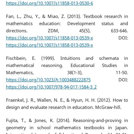
https://doi.org/10.1007/s11858-013-0530-6
Fan, L., Zhu, Y., & Miao, Z. (2013). Textbook research in
mathematics education: Development status and
directions. ZDM, 45(5), 633-646.
https://doi.org/10.1007/s11858-013-0539-x
DOI:
https://doi.org/10.1007/s11858-013-0539-x
Fischbein, E. (1999). Intuitions and schemata in
mathematical reasoning. Educational Studies in
Mathematics, 38(1-3), 11-50.
https://doi.org/10.1023/A:1003488222875
DOI:
https://doi.org/10.1007/978-94-017-1584-3_2
Fraenkel, J. R., Wallen, N. E., & Hyun, H. H. (2012). How to
design and evaluate research in education. McGraw-hill.
Fujita, T., & Jones, K. (2014). Reasoning-and-proving in
geometry in school mathematics textbooks in Japan.