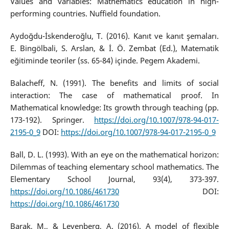
Values and variables: Mathematics education in high-
performing countries. Nuffield foundation.
Aydoğdu-İskenderoğlu, T. (2016). Kanıt ve kanıt şemaları.
E. Bingölbali, S. Arslan, & İ. Ö. Zembat (Ed.), Matematik
eğitiminde teoriler (ss. 65-84) içinde. Pegem Akademi.
Balacheff, N. (1991). The benefits and limits of social
interaction: The case of mathematical proof. In
Mathematical knowledge: Its growth through teaching (pp.
173-192). Springer.
https://doi.org/10.1007/978-94-017-
2195-0_9
DOI:
https://doi.org/10.1007/978-94-017-2195-0_9
Ball, D. L. (1993). With an eye on the mathematical horizon:
Dilemmas of teaching elementary school mathematics. The
Elementary School Journal, 93(4), 373-397.
https://doi.org/10.1086/461730
DOI:
https://doi.org/10.1086/461730
Barak, M., & Levenberg, A. (2016). A model of flexible