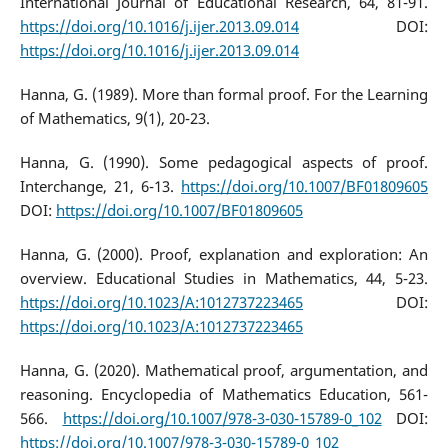
International Journal of Educational Research, 64, 81-91.
https://doi.org/10.1016/j.ijer.2013.09.014
DOI:
https://doi.org/10.1016/j.ijer.2013.09.014
Hanna, G. (1989). More than formal proof. For the Learning
of Mathematics, 9(1), 20-23.
Hanna, G. (1990). Some pedagogical aspects of proof.
Interchange, 21, 6-13.
https://doi.org/10.1007/BF01809605
DOI:
https://doi.org/10.1007/BF01809605
Hanna, G. (2000). Proof, explanation and exploration: An
overview. Educational Studies in Mathematics, 44, 5-23.
https://doi.org/10.1023/A:1012737223465
DOI:
https://doi.org/10.1023/A:1012737223465
Hanna, G. (2020). Mathematical proof, argumentation, and
reasoning. Encyclopedia of Mathematics Education, 561-
566.
https://doi.org/10.1007/978-3-030-15789-0_102
DOI:
https://doi.org/10.1007/978-3-030-15789-0_102