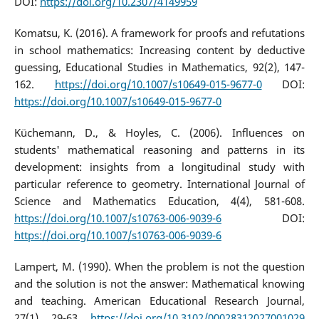
DOI:
https://doi.org/10.2307/4149959
Komatsu, K. (2016). A framework for proofs and refutations
in school mathematics: Increasing content by deductive
guessing, Educational Studies in Mathematics, 92(2), 147-
162.
https://doi.org/10.1007/s10649-015-9677-0
DOI:
https://doi.org/10.1007/s10649-015-9677-0
Küchemann, D., & Hoyles, C. (2006). Influences on
students' mathematical reasoning and patterns in its
development: insights from a longitudinal study with
particular reference to geometry. International Journal of
Science and Mathematics Education, 4(4), 581-608.
https://doi.org/10.1007/s10763-006-9039-6
DOI:
https://doi.org/10.1007/s10763-006-9039-6
Lampert, M. (1990). When the problem is not the question
and the solution is not the answer: Mathematical knowing
and teaching. American Educational Research Journal,
27(1), 29-63.
https://doi.org/10.3102/00028312027001029