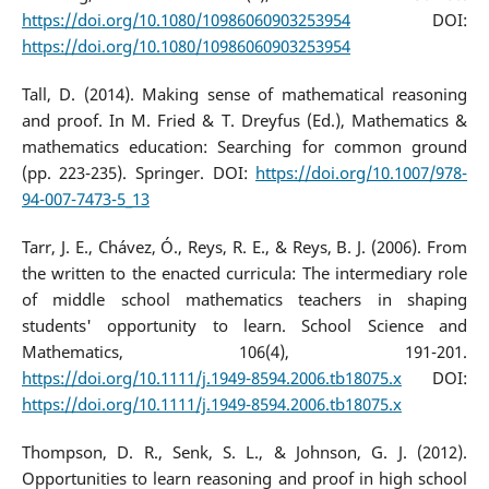
https://doi.org/10.1080/10986060903253954
DOI:
https://doi.org/10.1080/10986060903253954
Tall, D. (2014). Making sense of mathematical reasoning
and proof. In M. Fried & T. Dreyfus (Ed.), Mathematics &
mathematics education: Searching for common ground
(pp. 223-235). Springer. DOI:
https://doi.org/10.1007/978-
94-007-7473-5_13
Tarr, J. E., Chávez, Ó., Reys, R. E., & Reys, B. J. (2006). From
the written to the enacted curricula: The intermediary role
of middle school mathematics teachers in shaping
students' opportunity to learn. School Science and
Mathematics, 106(4), 191-201.
https://doi.org/10.1111/j.1949-8594.2006.tb18075.x
DOI:
https://doi.org/10.1111/j.1949-8594.2006.tb18075.x
Thompson, D. R., Senk, S. L., & Johnson, G. J. (2012).
Opportunities to learn reasoning and proof in high school