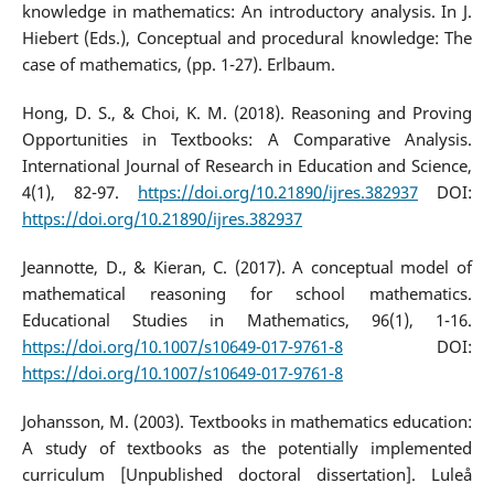
knowledge in mathematics: An introductory analysis. In J.
Hiebert (Eds.), Conceptual and procedural knowledge: The
case of mathematics, (pp. 1-27). Erlbaum.
Hong, D. S., & Choi, K. M. (2018). Reasoning and Proving
Opportunities in Textbooks: A Comparative Analysis.
International Journal of Research in Education and Science,
4(1), 82-97.
https://doi.org/10.21890/ijres.382937
DOI:
https://doi.org/10.21890/ijres.382937
Jeannotte, D., & Kieran, C. (2017). A conceptual model of
mathematical reasoning for school mathematics.
Educational Studies in Mathematics, 96(1), 1-16.
https://doi.org/10.1007/s10649-017-9761-8
DOI:
https://doi.org/10.1007/s10649-017-9761-8
Johansson, M. (2003). Textbooks in mathematics education:
A study of textbooks as the potentially implemented
curriculum [Unpublished doctoral dissertation]. Luleå