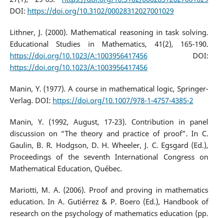
DOI:
https://doi.org/10.3102/00028312027001029
Lithner, J. (2000). Mathematical reasoning in task solving.
Educational Studies in Mathematics, 41(2), 165-190.
https://doi.org/10.1023/A:1003956417456
DOI:
https://doi.org/10.1023/A:1003956417456
Manin, Y. (1977). A course in mathematical logic, Springer-
Verlag. DOI:
https://doi.org/10.1007/978-1-4757-4385-2
Manin, Y. (1992, August, 17-23). Contribution in panel
discussion on “The theory and practice of proof”. In C.
Gaulin, B. R. Hodgson, D. H. Wheeler, J. C. Egsgard (Ed.),
Proceedings of the seventh International Congress on
Mathematical Education, Québec.
Mariotti, M. A. (2006). Proof and proving in mathematics
education. In A. Gutiérrez & P. Boero (Ed.), Handbook of
research on the psychology of mathematics education (pp.