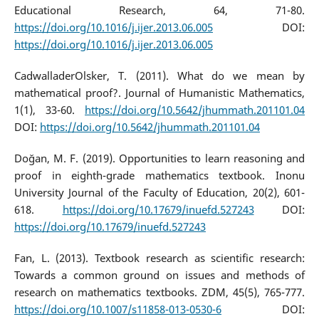
Educational Research, 64, 71-80.
https://doi.org/10.1016/j.ijer.2013.06.005
DOI:
https://doi.org/10.1016/j.ijer.2013.06.005
CadwalladerOlsker, T. (2011). What do we mean by
mathematical proof?. Journal of Humanistic Mathematics,
1(1), 33-60.
https://doi.org/10.5642/jhummath.201101.04
DOI:
https://doi.org/10.5642/jhummath.201101.04
Doğan, M. F. (2019). Opportunities to learn reasoning and
proof in eighth-grade mathematics textbook. Inonu
University Journal of the Faculty of Education, 20(2), 601-
618.
https://doi.org/10.17679/inuefd.527243
DOI:
https://doi.org/10.17679/inuefd.527243
Fan, L. (2013). Textbook research as scientific research:
Towards a common ground on issues and methods of
research on mathematics textbooks. ZDM, 45(5), 765-777.
https://doi.org/10.1007/s11858-013-0530-6
DOI: