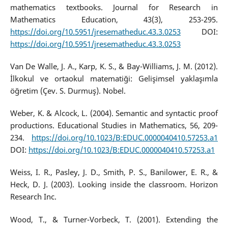
mathematics textbooks. Journal for Research in
Mathematics Education, 43(3), 253-295.
https://doi.org/10.5951/jresematheduc.43.3.0253
DOI:
https://doi.org/10.5951/jresematheduc.43.3.0253
Van De Walle, J. A., Karp, K. S., & Bay-Williams, J. M. (2012).
İlkokul ve ortaokul matematiği: Gelişimsel yaklaşımla
öğretim (Çev. S. Durmuş). Nobel.
Weber, K. & Alcock, L. (2004). Semantic and syntactic proof
productions. Educational Studies in Mathematics, 56, 209-
234.
https://doi.org/10.1023/B:EDUC.0000040410.57253.a1
DOI:
https://doi.org/10.1023/B:EDUC.0000040410.57253.a1
Weiss, I. R., Pasley, J. D., Smith, P. S., Banilower, E. R., &
Heck, D. J. (2003). Looking inside the classroom. Horizon
Research Inc.
Wood, T., & Turner-Vorbeck, T. (2001). Extending the