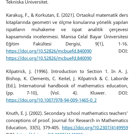
Tekniska Universitet.
Karakuş, F., & Korkutan, E. (2021). Ortaokul matematik ders
kitaplarında geometri ve ölçme konularına yönelik yapılan
ispatların muhakeme ve ispat analitik çerçevesi
kapsamında incelenmesi. Manisa Celal Bayar Üniversitesi
Eğitim Fakültesi Dergisi, 9(1), 1-16.
https://doi.org/10.52826/mcbuefd.840090
DOI:
https://doi.org/10.52826/mcbuefd.840090
Kilpatrick, J. (1996). Introduction to Section 1. In A. J.
Bishop, K. Clements, C. Keitel, J. Kilpatrick & C. Laborde
(Ed.), International handbook of mathematics education,
(pp. 7-10), (Vol. 4). Kluwer. DOI:
https://doi.org/10.1007/978-94-009-1465-0_2
Knuth, E. J. (2002). Secondary school mathematics teachers’
conceptions of proof. Journal for Research in Mathematics
Education, 33(5), 379-405.
https://doi.org/10.2307/4149959