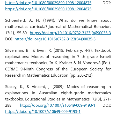
https://doi.org/10.1080/00029890.1998.12004875
DOI:
https://doi.org/10.1080/00029890.1998.12004875
Schoenfeld, A. H. (1994). What do we know about
mathematics curricula? Journal of Mathematical Behavior,
13(1), 55-80.
https://doi.org/10.1016/0732-3123(94)90035-3
DOI:
https://doi.org/10.1016/0732-3123(94)90035-3
Silverman, B., & Even, R. (2015, February, 4-8). Textbook
explanations: Modes of reasoning in 7 th grade Israeli
mathematics textbooks. In K. Krainer & N. Vondrová (Ed.),
CERME 9-Ninth Congress of the European Society for
Research in Mathematics Education (pp. 205-212).
Stacey, K., & Vincent, J. (2009). Modes of reasoning in
explanations in Australian eighth-grade mathematics
textbooks. Educational Studies in Mathematics, 72(3), 271-
288.
https://doi.org/10.1007/s10649-009-9193-1
DOI:
https://doi.org/10.1007/s10649-009-9193-1