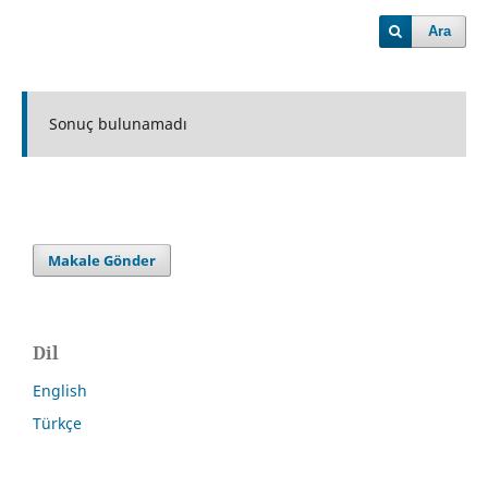
Ara
Sonuç bulunamadı
Makale Gönder
Dil
English
Türkçe