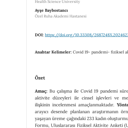
Health Science University
Ayşe Baybostancı
Özel Ruha Akademi Hastanesi
DOI:
https://doi.org/10.33308/2687248X.202462
Anahtar Kelimeler:
Covid 19- pandemi- fiziksel ak
Özet
Amaç:
Bu çalışma ile Covid 19 pandemi sürec
aktivite düzeyleri ile cinsel işlevleri ve m
ilişkinin incelenmesi amaçlanmaktadır.
Yönt
arayıcı desende planlanan araştırmanın örne
yaşayan üreme çağındaki 233 kadın oluşturmuştu
Formu, Uluslararası Fiziksel Aktivite Anketi (