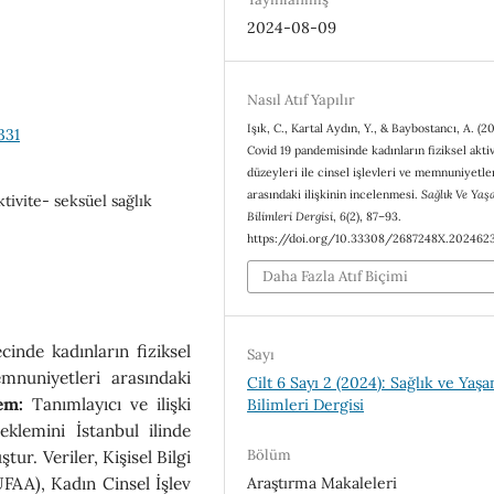
2024-08-09
Nasıl Atıf Yapılır
Işık, C., Kartal Aydın, Y., & Baybostancı, A. (2
331
Covid 19 pandemisinde kadınların fiziksel aktiv
düzeyleri ile cinsel işlevleri ve memnuniyetle
arasındaki ilişkinin incelenmesi.
Sağlık Ve Ya
tivite- seksüel sağlık
Bilimleri Dergisi
,
6
(2), 87–93.
https://doi.org/10.33308/2687248X.202462
Daha Fazla Atıf Biçimi
inde kadınların fiziksel
Sayı
emnuniyetleri arasındaki
Cilt 6 Sayı 2 (2024): Sağlık ve Yaş
em:
Tanımlayıcı ve ilişki
Bilimleri Dergisi
klemini İstanbul ilinde
Bölüm
r. Veriler, Kişisel Bilgi
Araştırma Makaleleri
UFAA), Kadın Cinsel İşlev