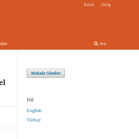
Kayıt
Giriş
ular
Ara
Makale Gönder
el
Dil
English
Türkçe