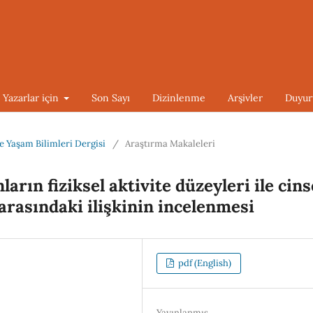
Yazarlar için
Son Sayı
Dizinlenme
Arşivler
Duyur
 ve Yaşam Bilimleri Dergisi
/
Araştırma Makaleleri
rın fiziksel aktivite düzeyleri ile cins
arasındaki ilişkinin incelenmesi
pdf (English)
Yayınlanmış