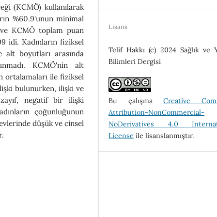
eği (KCMÖ) kullanılarak
rın %60.9'unun minimal
Lisans
İÖ ve KCMÖ toplam puan
9 idi. Kadınların fiziksel
Telif Hakkı (c) 2024 Sağlık ve 
 alt boyutları arasında
Bilimleri Dergisi
ulunmadı. KCMÖ'nin alt
rtalamaları ile fiziksel
lişki bulunurken, ilişki ve
yıf, negatif bir ilişki
Bu çalışma
Creative Com
dınların çoğunluğunun
Attribution-NonCommercial-
levlerinde düşük ve cinsel
NoDerivatives 4.0 Internat
r.
License
ile lisanslanmıştır.