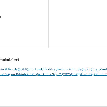
y
 makaleleri
in iklim değişikliği farkındalık düzeylerinin iklim değişikliğine yönel
 ve Yaşam Bilimleri Dergisi: Cilt 7 Sayı 2 (2025): Sağlık ve Yaşam Bilim