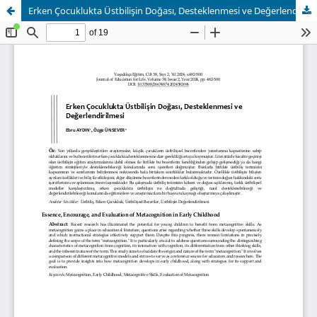
Erken Çocuklukta Üstbilişin Doğası, Desteklenmesi ve Değerlendirilmesi