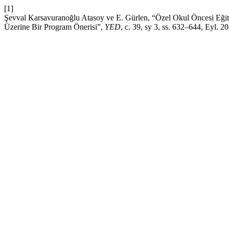
[1]
Şevval Karsavuranoğlu Atasoy ve E. Gürlen, “Özel Okul Öncesi Eğiti
Üzerine Bir Program Önerisi”,
YED
, c. 39, sy 3, ss. 632–644, Eyl. 2