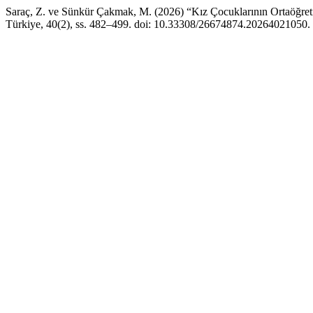
Saraç, Z. ve Sünkür Çakmak, M. (2026) “Kız Çocuklarının Ortaöğ
Türkiye, 40(2), ss. 482–499. doi: 10.33308/26674874.20264021050.