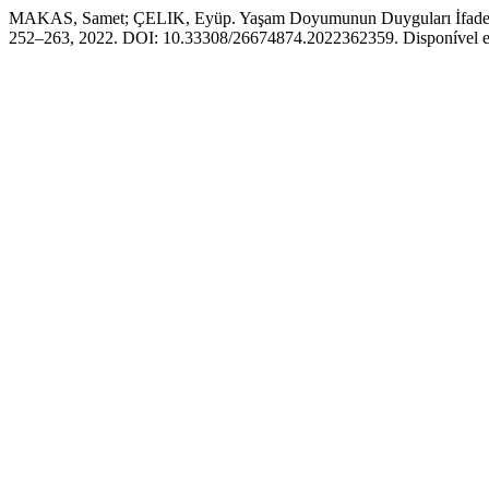
MAKAS, Samet; ÇELIK, Eyüp. Yaşam Doyumunun Duyguları İfade Et
252–263, 2022. DOI: 10.33308/26674874.2022362359. Disponível em: h