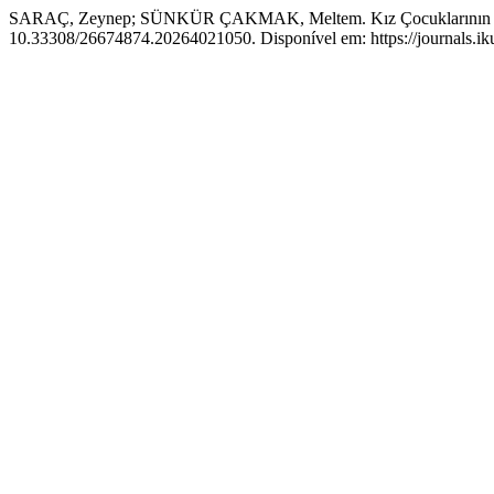
SARAÇ, Zeynep; SÜNKÜR ÇAKMAK, Meltem. Kız Çocuklarının Or
10.33308/26674874.20264021050. Disponível em: https://journals.iku