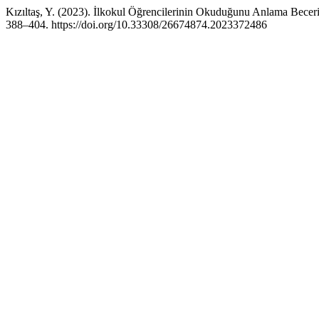
Kızıltaş, Y. (2023). İlkokul Öğrencilerinin Okuduğunu Anlama Bece
388–404. https://doi.org/10.33308/26674874.2023372486