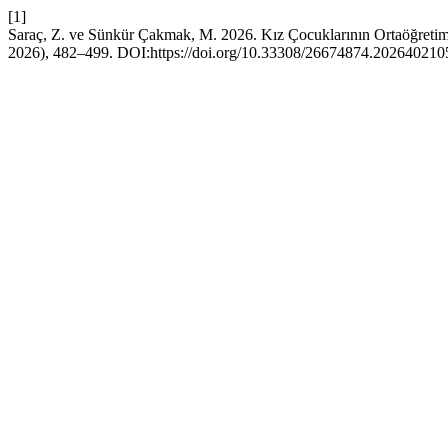
[1]
Saraç, Z. ve Sünkür Çakmak, M. 2026. Kız Çocuklarının Ortaöğre
2026), 482–499. DOI:https://doi.org/10.33308/26674874.202640210