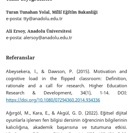
Turan Tunahan Yolal,
Mi̇lli̇ Eği̇ti̇m Bakanliği
e-posta: tty@anadolu.edu.tr
Ali Ersoy,
Anadolu Üniversitesi
e-posta: alersoy@anadolu.edu.tr
Referanslar
Abeysekera, l., & Dawson, P. (2015). Motivation and
cognitive load in the flipped classroom: Definition,
rationale and a call for research. Higher Education
Research & Development, 34(1), 1-14. DOI:
https://doi.org/10.1080/07294360.2014.934336
Ağırgöl, M., Kara, E., & Akgül, G. D. (2022). Eğitsel dijital
oyunlarla işlenen fen bilgisi dersinin öğrencinin bilgilerinin
kalıcılığına, akademik başarısına ve tutumuna etkisi.