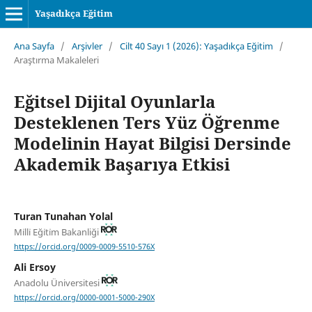
Yaşadıkça Eğitim
Ana Sayfa
/
Arşivler
/
Cilt 40 Sayı 1 (2026): Yaşadıkça Eğitim
/
Araştırma Makaleleri
Eğitsel Dijital Oyunlarla
Desteklenen Ters Yüz Öğrenme
Modelinin Hayat Bilgisi Dersinde
Akademik Başarıya Etkisi
Turan Tunahan Yolal
Mi̇lli̇ Eği̇ti̇m Bakanliği
https://orcid.org/0009-0009-5510-576X
Ali Ersoy
Anadolu Üniversitesi
https://orcid.org/0000-0001-5000-290X