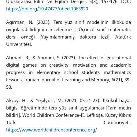
Uluslararası Bilim ve Eğitim Dergisi, 5(3), 157-176. DOI:
https://doi.org/10.47477/ubed.1063920
Ağırman, N. (2023). Ters yüz sınıf modelinin ilkokulda
uygulanabilirliğinin incelenmesi: Üçüncü sınıf matematik
dersi örneği [Yayımlanmamış doktora tezi]. Atatürk
Üniversitesi.
Ahmadi, R., & Ahmadi, S. (2023). The effect of educational
digital games on creativity, motivation and academic
progress in elementary school students mathematics
lessons. Iranian Journal of Learning and Memory, 6(21), 39-
50.
Akçay, H., & Yeşilyurt, M. (2021, 05-21-23). İlkokul hayat
bilgisi öğretiminde ters yüz sınıf uygulaması [Tam metin
bildiri]. World Children Conference-II, Lefkoşa, Kuzey Kıbrıs
Türk Cumhuriyeti.
https://www.worldchildrenconference.org/