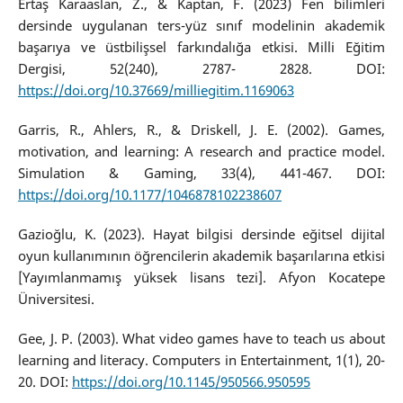
Ertaş Karaaslan, Z., & Kaptan, F. (2023) Fen bilimleri
dersinde uygulanan ters-yüz sınıf modelinin akademik
başarıya ve üstbilişsel farkındalığa etkisi. Milli Eğitim
Dergisi, 52(240), 2787- 2828. DOI:
https://doi.org/10.37669/milliegitim.1169063
Garris, R., Ahlers, R., & Driskell, J. E. (2002). Games,
motivation, and learning: A research and practice model.
Simulation & Gaming, 33(4), 441-467. DOI:
https://doi.org/10.1177/1046878102238607
Gazioğlu, K. (2023). Hayat bilgisi dersinde eğitsel dijital
oyun kullanımının öğrencilerin akademik başarılarına etkisi
[Yayımlanmamış yüksek lisans tezi]. Afyon Kocatepe
Üniversitesi.
Gee, J. P. (2003). What video games have to teach us about
learning and literacy. Computers in Entertainment, 1(1), 20-
20. DOI:
https://doi.org/10.1145/950566.950595