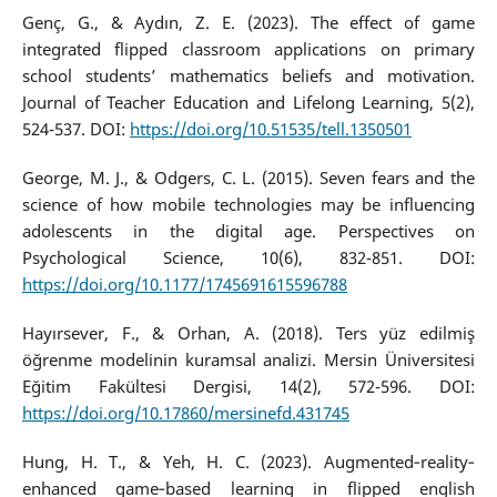
Genç, G., & Aydın, Z. E. (2023). The effect of game
integrated flipped classroom applications on primary
school students’ mathematics beliefs and motivation.
Journal of Teacher Education and Lifelong Learning, 5(2),
524-537. DOI:
https://doi.org/10.51535/tell.1350501
George, M. J., & Odgers, C. L. (2015). Seven fears and the
science of how mobile technologies may be influencing
adolescents in the digital age. Perspectives on
Psychological Science, 10(6), 832-851. DOI:
https://doi.org/10.1177/1745691615596788
Hayırsever, F., & Orhan, A. (2018). Ters yüz edilmiş
öğrenme modelinin kuramsal analizi. Mersin Üniversitesi
Eğitim Fakültesi Dergisi, 14(2), 572-596. DOI:
https://doi.org/10.17860/mersinefd.431745
Hung, H. T., & Yeh, H. C. (2023). Augmented‐reality‐
enhanced game‐based learning in flipped english