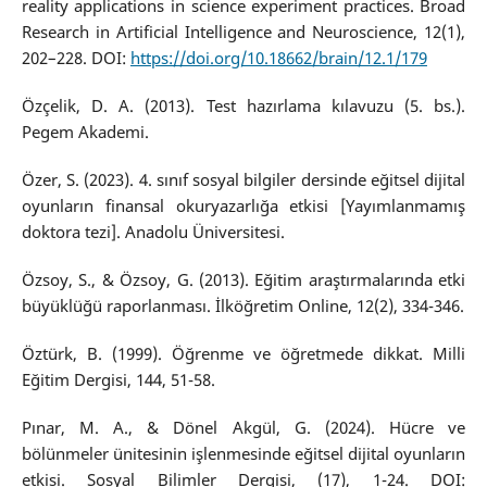
reality applications in science experiment practices. Broad
Research in Artificial Intelligence and Neuroscience, 12(1),
202–228. DOI:
https://doi.org/10.18662/brain/12.1/179
Özçelik, D. A. (2013). Test hazırlama kılavuzu (5. bs.).
Pegem Akademi.
Özer, S. (2023). 4. sınıf sosyal bilgiler dersinde eğitsel dijital
oyunların finansal okuryazarlığa etkisi [Yayımlanmamış
doktora tezi]. Anadolu Üniversitesi.
Özsoy, S., & Özsoy, G. (2013). Eğitim araştırmalarında etki
büyüklüğü raporlanması. İlköğretim Online, 12(2), 334-346.
Öztürk, B. (1999). Öğrenme ve öğretmede dikkat. Milli
Eğitim Dergisi, 144, 51-58.
Pınar, M. A., & Dönel Akgül, G. (2024). Hücre ve
bölünmeler ünitesinin işlenmesinde eğitsel dijital oyunların
etkisi. Sosyal Bilimler Dergisi, (17), 1-24. DOI: