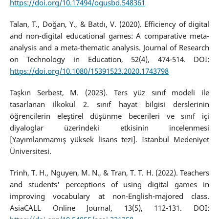
https://doi.org/10.17494/ogusbd.548361
Talan, T., Doğan, Y., & Batdı, V. (2020). Efficiency of digital
and non-digital educational games: A comparative meta-
analysis and a meta-thematic analysis. Journal of Research
on Technology in Education, 52(4), 474-514. DOI:
https://doi.org/10.1080/15391523.2020.1743798
Taşkın Serbest, M. (2023). Ters yüz sınıf modeli ile
tasarlanan ilkokul 2. sınıf hayat bilgisi derslerinin
öğrencilerin eleştirel düşünme becerileri ve sınıf içi
diyaloglar üzerindeki etkisinin incelenmesi
[Yayımlanmamış yüksek lisans tezi]. İstanbul Medeniyet
Üniversitesi.
Trinh, T. H., Nguyen, M. N., & Tran, T. T. H. (2022). Teachers
and students' perceptions of using digital games in
improving vocabulary at non-English-majored class.
AsiaCALL Online Journal, 13(5), 112-131. DOI: