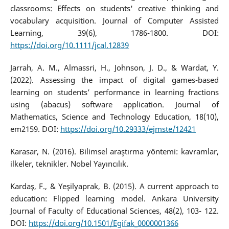
classrooms: Effects on students' creative thinking and
vocabulary acquisition. Journal of Computer Assisted
Learning, 39(6), 1786-1800. DOI:
https://doi.org/10.1111/jcal.12839
Jarrah, A. M., Almassri, H., Johnson, J. D., & Wardat, Y.
(2022). Assessing the impact of digital games-based
learning on students’ performance in learning fractions
using (abacus) software application. Journal of
Mathematics, Science and Technology Education, 18(10),
em2159. DOI:
https://doi.org/10.29333/ejmste/12421
Karasar, N. (2016). Bilimsel araştırma yöntemi: kavramlar,
ilkeler, teknikler. Nobel Yayıncılık.
Kardaş, F., & Yeşilyaprak, B. (2015). A current approach to
education: Flipped learning model. Ankara University
Journal of Faculty of Educational Sciences, 48(2), 103- 122.
DOI:
https://doi.org/10.1501/Egifak_0000001366