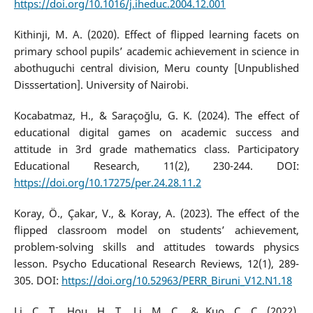
https://doi.org/10.1016/j.iheduc.2004.12.001
Kithinji, M. A. (2020). Effect of flipped learning facets on
primary school pupils’ academic achievement in science in
abothuguchi central division, Meru county [Unpublished
Disssertation]. University of Nairobi.
Kocabatmaz, H., & Saraçoğlu, G. K. (2024). The effect of
educational digital games on academic success and
attitude in 3rd grade mathematics class. Participatory
Educational Research, 11(2), 230-244. DOI:
https://doi.org/10.17275/per.24.28.11.2
Koray, Ö., Çakar, V., & Koray, A. (2023). The effect of the
flipped classroom model on students’ achievement,
problem-solving skills and attitudes towards physics
lesson. Psycho Educational Research Reviews, 12(1), 289-
305. DOI:
https://doi.org/10.52963/PERR_Biruni_V12.N1.18
Li, C. T., Hou, H. T., Li, M. C., & Kuo, C. C. (2022).