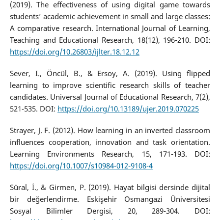
(2019). The effectiveness of using digital game towards
students’ academic achievement in small and large classes:
A comparative research. International Journal of Learning,
Teaching and Educational Research, 18(12), 196-210. DOI:
https://doi.org/10.26803/ijlter.18.12.12
Sever, I., Öncül, B., & Ersoy, A. (2019). Using flipped
learning to improve scientific research skills of teacher
candidates. Universal Journal of Educational Research, 7(2),
521-535. DOI:
https://doi.org/10.13189/ujer.2019.070225
Strayer, J. F. (2012). How learning in an inverted classroom
influences cooperation, innovation and task orientation.
Learning Environments Research, 15, 171-193. DOI:
https://doi.org/10.1007/s10984-012-9108-4
Süral, İ., & Girmen, P. (2019). Hayat bilgisi dersinde dijital
bir değerlendirme. Eskişehir Osmangazi Üniversitesi
Sosyal Bilimler Dergisi, 20, 289-304. DOI: