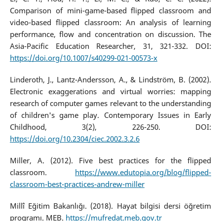
Comparison of mini-game-based flipped classroom and
video-based flipped classroom: An analysis of learning
performance, flow and concentration on discussion. The
Asia-Pacific Education Researcher, 31, 321-332. DOI:
https://doi.org/10.1007/s40299-021-00573-x
Linderoth, J., Lantz-Andersson, A., & Lindström, B. (2002).
Electronic exaggerations and virtual worries: mapping
research of computer games relevant to the understanding
of children's game play. Contemporary Issues in Early
Childhood, 3(2), 226-250. DOI:
https://doi.org/10.2304/ciec.2002.3.2.6
Miller, A. (2012). Five best practices for the flipped
classroom.
https://www.edutopia.org/blog/flipped-
classroom-best-practices-andrew-miller
Millî Eğitim Bakanlığı. (2018). Hayat bilgisi dersi öğretim
programı. MEB.
https://mufredat.meb.gov.tr