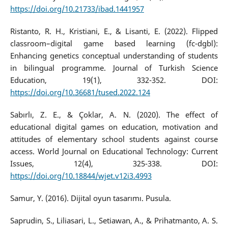
https://doi.org/10.21733/ibad.1441957
Ristanto, R. H., Kristiani, E., & Lisanti, E. (2022). Flipped
classroom–digital game based learning (fc-dgbl):
Enhancing genetics conceptual understanding of students
in bilingual programme. Journal of Turkish Science
Education, 19(1), 332-352. DOI:
https://doi.org/10.36681/tused.2022.124
Sabırlı, Z. E., & Çoklar, A. N. (2020). The effect of
educational digital games on education, motivation and
attitudes of elementary school students against course
access. World Journal on Educational Technology: Current
Issues, 12(4), 325-338. DOI:
https://doi.org/10.18844/wjet.v12i3.4993
Samur, Y. (2016). Dijital oyun tasarımı. Pusula.
Saprudin, S., Liliasari, L., Setiawan, A., & Prihatmanto, A. S.