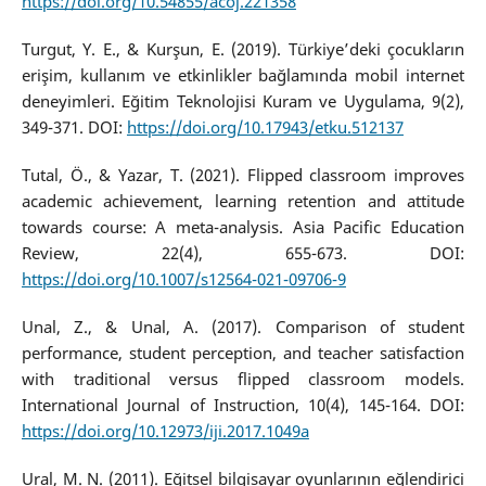
https://doi.org/10.54855/acoj.221358
Turgut, Y. E., & Kurşun, E. (2019). Türkiye’deki çocukların
erişim, kullanım ve etkinlikler bağlamında mobil internet
deneyimleri. Eğitim Teknolojisi Kuram ve Uygulama, 9(2),
349-371. DOI:
https://doi.org/10.17943/etku.512137
Tutal, Ö., & Yazar, T. (2021). Flipped classroom improves
academic achievement, learning retention and attitude
towards course: A meta-analysis. Asia Pacific Education
Review, 22(4), 655-673. DOI:
https://doi.org/10.1007/s12564-021-09706-9
Unal, Z., & Unal, A. (2017). Comparison of student
performance, student perception, and teacher satisfaction
with traditional versus flipped classroom models.
International Journal of Instruction, 10(4), 145-164. DOI:
https://doi.org/10.12973/iji.2017.1049a
Ural, M. N. (2011). Eğitsel bilgisayar oyunlarının eğlendirici