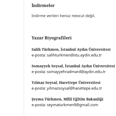
İndirmeler
İndirme verileri henüz mevcut değil.
Yazar Biyografileri
Salih Türkmen,
İstanbul Aydın Üniversitesi
e-posta: salihturkmen@stu.aydin.edu.tr
Somayyeh Soysal,
İstanbul Aydın Üniversitesi
e-posta: somayyehradmard@aydin.edu.tr
Yılmaz Soysal,
Hacettepe Üniversitesi
e-posta: yilmazsoysal@hacettepe.edu.tr
Şeyma Türkmen,
Mi̇lli̇ Eği̇ti̇m Bakanliği
e-posta: seymaturkmen9@gmail.com