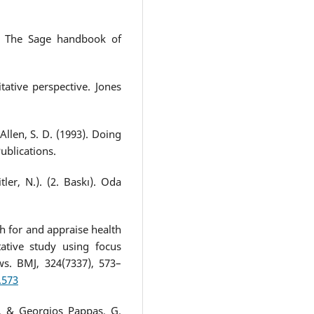
1). The Sage handbook of
ative perspective. Jones
 Allen, S. D. (1993). Doing
ublications.
tler, N.). (2. Baskı). Oda
 for and appraise health
ative study using focus
ews. BMJ, 324(7337), 573–
.573
A., & Georgios Pappas, G.