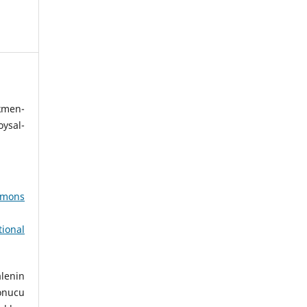
kmen-
ysal-
mons
ional
lenin
onucu