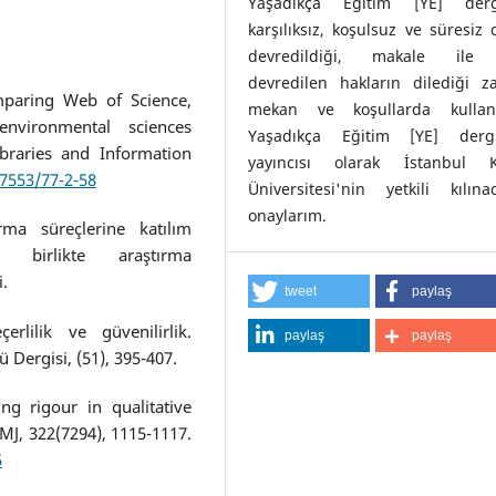
Yaşadıkça Eğitim [YE] derg
karşılıksız, koşulsuz ve süresiz 
devredildiği, makale ile i
devredilen hakların dilediği z
omparing Web of Science,
mekan ve koşullarda kulla
vironmental sciences
Yaşadıkça Eğitim [YE] dergi
ibraries and Information
yayıncısı olarak İstanbul K
.7553/77-2-58
Üniversitesi'nin yetkili kılına
onaylarım.
rma süreçlerine katılım
la birlikte araştırma
i.
tweet
paylaş
erlilik ve güvenilirlik.
paylaş
paylaş
 Dergisi, (51), 395-407.
ng rigour in qualitative
MJ, 322(7294), 1115-1117.
5