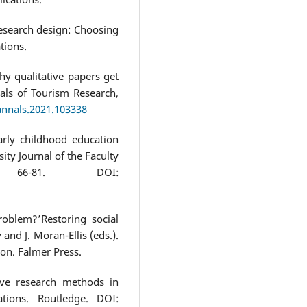
 research design: Choosing
tions.
hy qualitative papers get
als of Tourism Research,
.annals.2021.103338
early childhood education
ity Journal of the Faculty
 66-81. DOI:
roblem?’Restoring social
and J. Moran-Ellis (eds.).
on. Falmer Press.
ive research methods in
tions. Routledge. DOI: