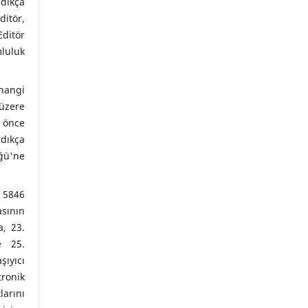
dıkça
itör,
Editör
uluk
hangi
üzere
önce
ıkça
ğü'ne
 5846
asının
, 23.
e 25.
ıyıcı
ronik
arını