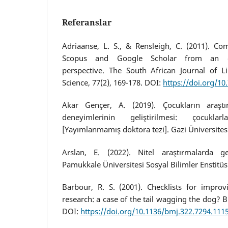
Referanslar
Adriaanse, L. S., & Rensleigh, C. (2011). C
Scopus and Google Scholar from an en
perspective. The South African Journal of L
Science, 77(2), 169-178. DOI:
https://doi.org/10
Akar Gençer, A. (2019). Çocukların araştı
deneyimlerinin geliştirilmesi: çocuklar
[Yayımlanmamış doktora tezi]. Gazi Üniversites
Arslan, E. (2022). Nitel araştırmalarda geç
Pamukkale Üniversitesi Sosyal Bilimler Enstitüsü
Barbour, R. S. (2001). Checklists for improvi
research: a case of the tail wagging the dog? B
DOI:
https://doi.org/10.1136/bmj.322.7294.111