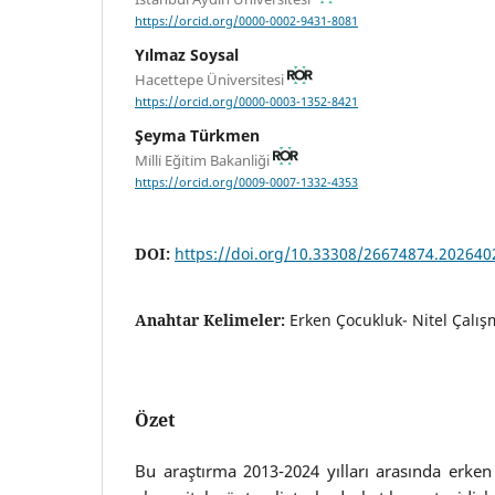
https://orcid.org/0000-0002-9431-8081
Yılmaz Soysal
Hacettepe Üniversitesi
https://orcid.org/0000-0003-1352-8421
Şeyma Türkmen
Mi̇lli̇ Eği̇ti̇m Bakanliği
https://orcid.org/0009-0007-1332-4353
DOI:
https://doi.org/10.33308/26674874.20264
Anahtar Kelimeler:
Erken Çocukluk- Nitel Çalışm
Özet
Bu araştırma 2013-2024 yılları arasında erken