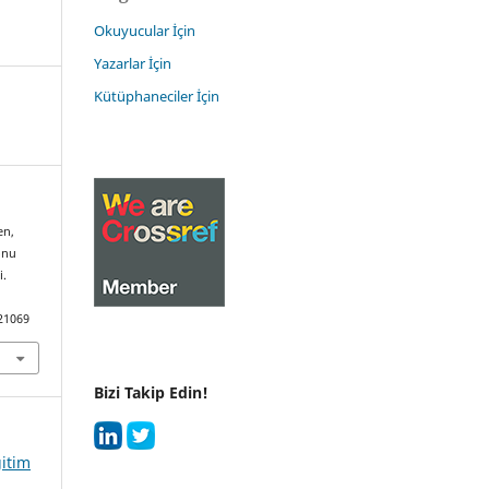
Okuyucular İçin
Yazarlar İçin
Kütüphaneciler İçin
en,
onu
i.
21069
Bizi Takip Edin!
ğitim