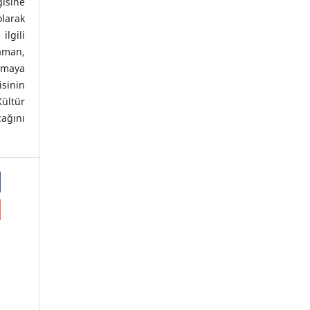
isine
olarak
lgili
aman,
nmaya
sinin
ültür
cağını