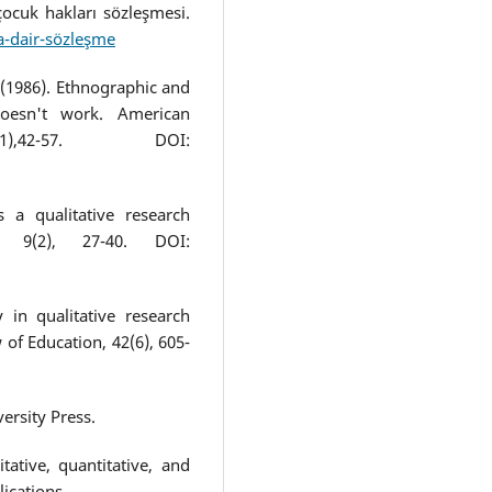
 çocuk hakları sözleşmesi.
a-dair-sözleşme
 (1986). Ethnographic and
doesn't work. American
1),42-57. DOI:
 a qualitative research
l, 9(2), 27-40. DOI:
y in qualitative research
 of Education, 42(6), 605-
ersity Press.
tative, quantitative, and
ications.