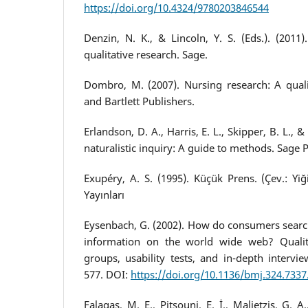
https://doi.org/10.4324/9780203846544
Denzin, N. K., & Lincoln, Y. S. (Eds.). (201
qualitative research. Sage.
Dombro, M. (2007). Nursing research: A qualit
and Bartlett Publishers.
Erlandson, D. A., Harris, E. L., Skipper, B. L., &
naturalistic inquiry: A guide to methods. Sage P
Exupéry, A. S. (1995). Küçük Prens. (Çev.: Yiği
Yayınları
Eysenbach, G. (2002). How do consumers search
information on the world wide web? Qualit
groups, usability tests, and in-depth intervi
577. DOI:
https://doi.org/10.1136/bmj.324.7337
Falagas, M. E., Pitsouni, E. İ., Malietzis, G. 