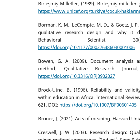
Birleşmiş Milletler, (1989). Birleşmiş milletler
https://www.unicef.org/turkiye/çocuk-hakların
Borman, K. M., LeCompte, M. D., & Goetz, J. P.
qualitative research design and why it 
Behavioral Scientist, 30(
https://doi.org/10.1177/000276486030001006
Bowen, G. A. (2009). Document analysis as
method. Qualitative Research Journa
https://doi.org/10.3316/QRJ0902027
Brock-Utne, B. (1996). Reliability and validit
within education in Africa. International Review
621. DOI:
https://doi.org/10.1007/BF00601405
Bruner, J. (2021). Acts of meaning. Harvard Univ
Creswell, J. W. (2003). Research design: Quali
mixed method approaches. (2nd ed.). Sage Publ