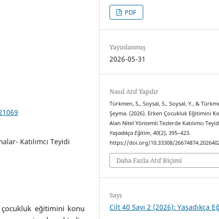
PDF
Yayınlanmış
2026-05-31
Nasıl Atıf Yapılır
Türkmen, S., Soysal, S., Soysal, Y., & Türkm
021069
Şeyma. (2026). Erken Çocukluk Eğitimini K
Alan Nitel Yöntemli Tezlerde Katılımcı Teyid
Yaşadıkça Eğitim
,
40
(2), 395–423.
alar- Katılımcı Teyidi
https://doi.org/10.33308/26674874.202640
Daha Fazla Atıf Biçimi
Sayı
Cilt 40 Sayı 2 (2026): Yaşadıkça E
 çocukluk eğitimini konu