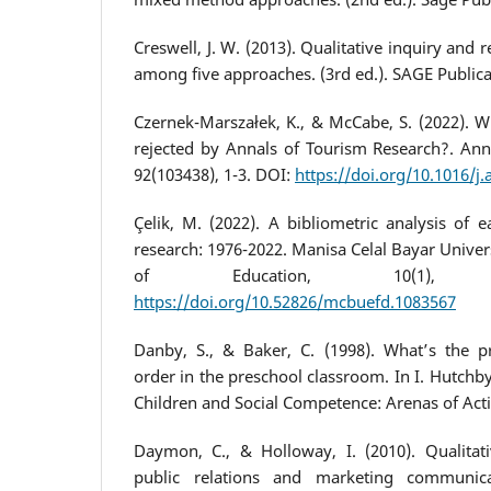
Creswell, J. W. (2013). Qualitative inquiry and
among five approaches. (3rd ed.). SAGE Publica
Czernek-Marszałek, K., & McCabe, S. (2022). W
rejected by Annals of Tourism Research?. Ann
92(103438), 1-3. DOI:
https://doi.org/10.1016/j
Çelik, M. (2022). A bibliometric analysis of 
research: 1976-2022. Manisa Celal Bayar Univers
of Education, 10(1),
https://doi.org/10.52826/mcbuefd.1083567
Danby, S., & Baker, C. (1998). What’s the p
order in the preschool classroom. In I. Hutchby 
Children and Social Competence: Arenas of Acti
Daymon, C., & Holloway, I. (2010). Qualitat
public relations and marketing communica