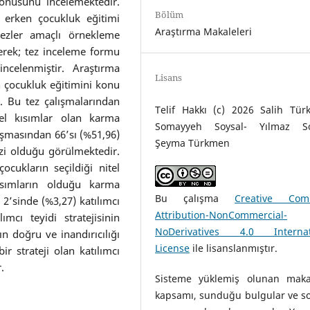
 konusunu incelemektedir.
Bölüm
 erken çocukluk eğitimi
Araştırma Makaleleri
tezler amaçlı örnekleme
erek; tez inceleme formu
celenmiştir. Araştırma
Lisans
n çocukluk eğitimini konu
. Bu tez çalışmalarından
Telif Hakkı (c) 2026 Salih Tür
tel kısımlar olan karma
Somayyeh Soysal- Yılmaz So
ışmasından 66’sı (%51,96)
Şeyma Türkmen
ezi olduğu görülmektedir.
ocukların seçildiği nitel
ısımların olduğu karma
Bu çalışma
Creative Com
2’sinde (%3,27) katılımcı
Attribution-NonCommercial-
ımcı teyidi stratejisinin
NoDerivatives 4.0 Internat
ın doğru ve inandırıcılığı
License
ile lisanslanmıştır.
ir strateji olan katılımcı
.
Sisteme yüklemiş olunan maka
kapsamı, sunduğu bulgular ve s