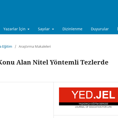
Yazarlar İçin
Sayılar
Dizinlenme
Duyurular
ça Eğitim
/
Araştırma Makaleleri
Konu Alan Nitel Yöntemli Tezlerde