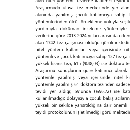
alan nitel yöntemli tezlerde katılımcı teyidi
Araştırmada ulusal tez merkezinde yer alan
alanında yapılmış çocuk katılımcıya sahip 
yöntemlerinden ölçüt örnekleme yoluyla seçil
yardımıyla doküman inceleme yöntemiyle in
verilerine göre 2013-2024 yılları arasında erke
alan 1742 tez çalışması olduğu görülmektedir
nitel yöntem kullanılan veya içerisinde ni
yöntemli ve çocuk katılımcıya sahip 127 tez çal
yüksek lisans tezi, 61’i (%48,03) ise doktora t
Araştırma sonuçlarına göre katılımcı olarak ç
yöntemle yapılmış veya içerisinde nitel k
yöntemle yapılmış 61 doktora tezinden sadece 
teyidi yer aldığı; 59’unda (%96,72) ise katıl
kullanılmadığı; dolayısıyla çocuk bakış açıların
yüksek bir şekilde yansıtıldığına dair önemli b
teyidi protokolünün işletilmediği görülmektedir