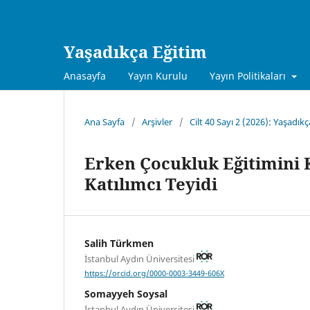
Yaşadıkça Eğitim
Anasayfa
Yayın Kurulu
Yayın Politikaları
Ana Sayfa
/
Arşivler
/
Cilt 40 Sayı 2 (2026): Yaşadık
Erken Çocukluk Eğitimini 
Katılımcı Teyidi
Salih Türkmen
İstanbul Aydın Üniversitesi
https://orcid.org/0000-0003-3449-606X
Somayyeh Soysal
İstanbul Aydın Üniversitesi