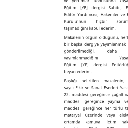
ve yorumları konusunda Yaşa
Eğitim [YE] dergisi Sahibi, Ed
Editör Yardımcısı, Hakemler ve 
Kurulu'nun hiçbir soruml
taşımadığını kabul ederim.
Makalenin özgün olduğunu, her
bir başka dergiye yayımlanmak 
gönderilmediği, daha 
yayımlanmadığını Yaşad
Eğitim [YE] dergisi Editörlü
beyan ederim.
Başlığı belirtilen makalenin,
sayılı Fikir ve Sanat Eserleri Yas
22. maddesi gereğince çoğaltma
maddesi gereğince yayma v
maddesi gereğince her türlü taş
materyal üzerinde veya elekt
ortamda kamuya iletim hakl