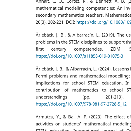
Anhalt, C. O., Cortez, R., & Bennett, A. B. 
mathematical modeling competencies: An inve
secondary mathematics teachers. Mathematica
20(3), 202-221. DOI:
https://doi.org/10.1080/1
Ärlebäck, J. B., & Albarracín, L. (2019). The u
problems in the STEM disciplines to support t
first century competencies. ZDM, 5
https://doi.org/10.1007/s11858-019-01075-3
Ärlebäck, J. B., & Albarracín, L. (2024). Lesson
Fermi problems and mathematical modelling: T
implications for school STEM education. In 
contribution of mathematics to school S
understandings (pp. 201-219)
https://doi.org/10.1007/978-981-97-2728-5_12
Armutcu, Y., & Bal, A. P. (2023). The effect 
activities on students' mathematical modeling
STEM education. International Journal of C