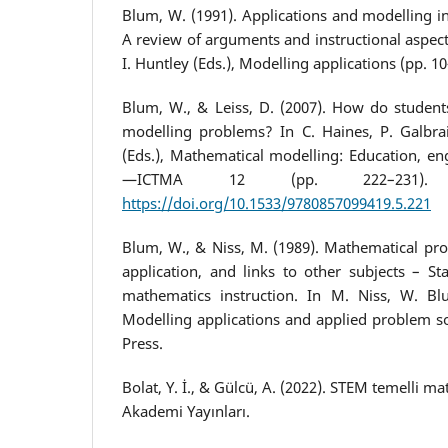
Blum, W. (1991). Applications and modelling i
A review of arguments and instructional aspect
I. Huntley (Eds.), Modelling applications (pp. 1
Blum, W., & Leiss, D. (2007). How do student
modelling problems? In C. Haines, P. Galbra
(Eds.), Mathematical modelling: Education, e
—ICTMA 12 (pp. 222–231).
https://doi.org/10.1533/9780857099419.5.221
Blum, W., & Niss, M. (1989). Mathematical pro
application, and links to other subjects – St
mathematics instruction. In M. Niss, W. Blu
Modelling applications and applied problem so
Press.
Bolat, Y. İ., & Gülcü, A. (2022). STEM temelli m
Akademi Yayınları.