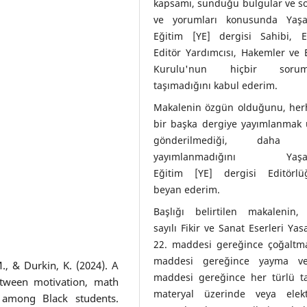
kapsamı, sunduğu bulgular ve s
ve yorumları konusunda Yaşa
Eğitim [YE] dergisi Sahibi, Ed
Editör Yardımcısı, Hakemler ve 
Kurulu'nun hiçbir soruml
taşımadığını kabul ederim.
Makalenin özgün olduğunu, her
bir başka dergiye yayımlanmak 
gönderilmediği, daha 
yayımlanmadığını Yaşad
Eğitim [YE] dergisi Editörlü
beyan ederim.
Başlığı belirtilen makalenin,
sayılı Fikir ve Sanat Eserleri Yas
22. maddesi gereğince çoğaltma
maddesi gereğince yayma v
M., & Durkin, K. (2024). A
maddesi gereğince her türlü taş
etween motivation, math
materyal üzerinde veya elekt
 among Black students.