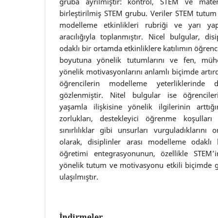
gruba ayrılmıştır: kontrol, STEM ve mate
birleştirilmiş STEM grubu. Veriler STEM tutum
modelleme etkinlikleri rubriği ve yarı yap
aracılığıyla toplanmıştır. Nicel bulgular, di
odaklı bir ortamda etkinliklere katılımın öğren
boyutuna yönelik tutumlarını ve fen, müh
yönelik motivasyonlarını anlamlı biçimde artırd
öğrencilerin modelleme yeterliklerinde 
gözlenmiştir. Nitel bulgular ise öğrencil
yaşamla ilişkisine yönelik ilgilerinin artt
zorlukları, destekleyici öğrenme koşulları 
sınırlılıklar gibi unsurları vurguladıklarını
olarak, disiplinler arası modelleme odakl
öğretimi entegrasyonunun, özellikle STEM’
yönelik tutum ve motivasyonu etkili biçimde g
ulaşılmıştır.
İndirmeler