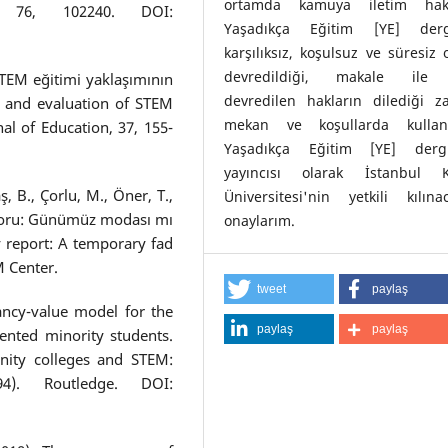
ortamda kamuya iletim hakl
y, 76, 102240. DOI:
Yaşadıkça Eğitim [YE] derg
karşılıksız, koşulsuz ve süresiz 
devredildiği, makale ile i
STEM eğitimi yaklaşımının
devredilen hakların dilediği z
cs and evaluation of STEM
mekan ve koşullarda kulla
al of Education, 37, 155-
Yaşadıkça Eğitim [YE] dergi
yayıncısı olarak İstanbul K
 B., Çorlu, M., Öner, T.,
Üniversitesi'nin yetkili kılına
aporu: Günümüz modası mı
onaylarım.
 report: A temporary fad
M Center.
tweet
paylaş
ancy-value model for the
paylaş
paylaş
ented minority students.
nity colleges and STEM:
4). Routledge. DOI: