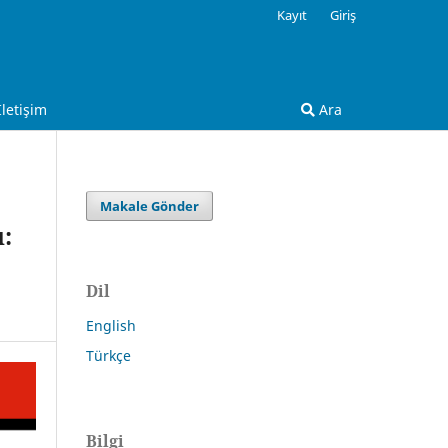
Kayıt
Giriş
İletişim
Ara
Makale Gönder
:
Dil
English
Türkçe
Bilgi