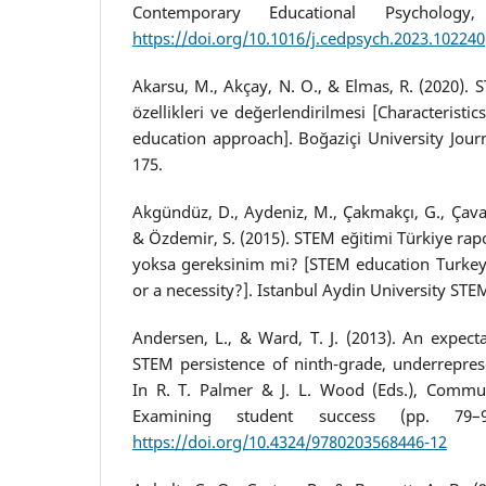
Contemporary Educational Psycholog
https://doi.org/10.1016/j.cedpsych.2023.102240
Akarsu, M., Akçay, N. O., & Elmas, R. (2020). 
özellikleri ve değerlendirilmesi [Characteristi
education approach]. Boğaziçi University Journ
175.
Akgündüz, D., Aydeniz, M., Çakmakçı, G., Çavaş,
& Özdemir, S. (2015). STEM eğitimi Türkiye r
yoksa gereksinim mi? [STEM education Turkey
or a necessity?]. Istanbul Aydin University STE
Andersen, L., & Ward, T. J. (2013). An expect
STEM persistence of ninth-grade, underrepres
In R. T. Palmer & J. L. Wood (Eds.), Commu
Examining student success (pp. 79–9
https://doi.org/10.4324/9780203568446-12