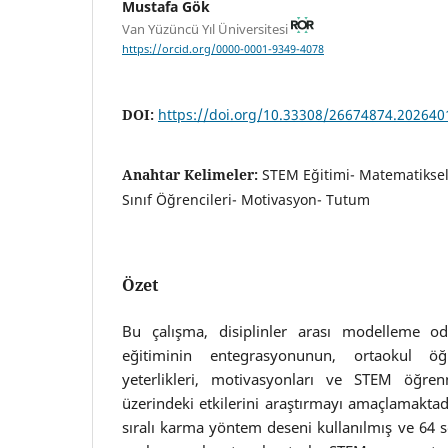
Mustafa Gök
Van Yüzüncü Yıl Üniversitesi
https://orcid.org/0000-0001-9349-4078
DOI:
https://doi.org/10.33308/26674874.20264
Anahtar Kelimeler:
STEM Eğitimi- Matematiksel
Sınıf Öğrencileri- Motivasyon- Tutum
Özet
Bu çalışma, disiplinler arası modelleme o
eğitiminin entegrasyonunun, ortaokul öğ
yeterlikleri, motivasyonları ve STEM öğre
üzerindeki etkilerini araştırmayı amaçlamaktadı
sıralı karma yöntem deseni kullanılmış ve 64 se