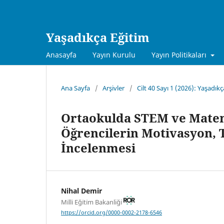
Yaşadıkça Eğitim
Anasayfa
Yayın Kurulu
Yayın Politikaları
Ana Sayfa
/
Arşivler
/
Cilt 40 Sayı 1 (2026): Yaşadık
Ortaokulda STEM ve Matem
Öğrencilerin Motivasyon, 
İncelenmesi
Nihal Demir
Mi̇lli̇ Eği̇ti̇m Bakanliği
https://orcid.org/0000-0002-2178-6546