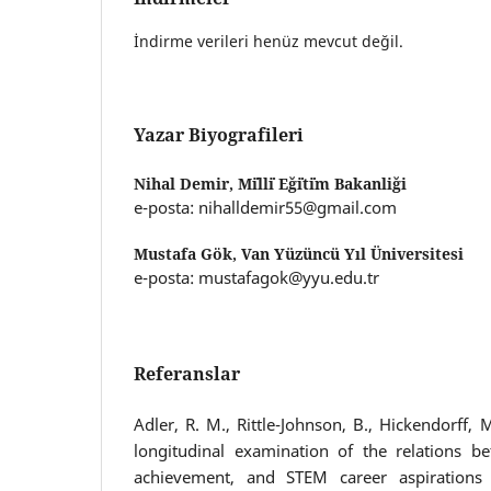
İndirme verileri henüz mevcut değil.
Yazar Biyografileri
Nihal Demir,
Mi̇lli̇ Eği̇ti̇m Bakanliği
e-posta: nihalldemir55@gmail.com
Mustafa Gök,
Van Yüzüncü Yıl Üniversitesi
e-posta: mustafagok@yyu.edu.tr
Referanslar
Adler, R. M., Rittle-Johnson, B., Hickendorff, 
longitudinal examination of the relations b
achievement, and STEM career aspirations