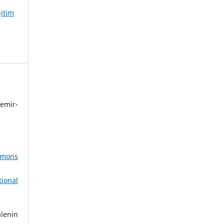
ğitim
emir-
mons
ional
lenin