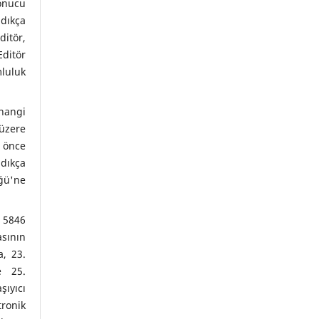
onucu
dıkça
itör,
Editör
uluk
hangi
üzere
önce
ıkça
ğü'ne
 5846
asının
, 23.
e 25.
ıyıcı
ronik