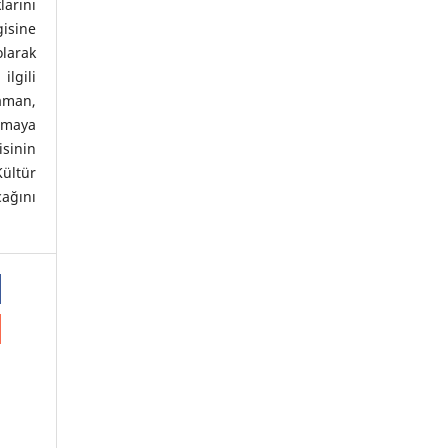
arını
isine
olarak
lgili
aman,
nmaya
sinin
ültür
cağını