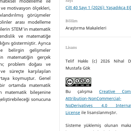
Sayı
matiksel modelleme ile
Cilt 40 Sayı 1 (2026): Yaşadıkça E
 ve motivasyon ölçekleri,
ılandırılmış görüşmeler
Bölüm
siplinler arası modelleme
Araştırma Makaleleri
cilerin STEM’in matematik
endislik ve matematiğe
ığını göstermiştir. Ayrıca
Lisans
de belirgin gelişmeler
erin matematiğin gerçek
Telif Hakkı (c) 2026 Nihal D
ığını; problem doğası ve
Mustafa Gök
ve süreçte karşılaşılan
 ortaya koymuştur. Genel
ı bir ortamda matematik
Bu çalışma
Creative Com
in matematik bileşenine
Attribution-NonCommercial-
eliştirebileceği sonucuna
NoDerivatives 4.0 Internat
License
ile lisanslanmıştır.
Sisteme yüklemiş olunan maka