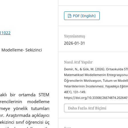
PDF (English)
011022
Yayınlanmış
2026-01-31
 Modelleme- Sekizinci
Nasıl Atıf Yapılır
Demir, N., & Gök, M. (2026). Ortaokulda S
Matematiksel Modellemenin Entegrasyonu
Öğrencilerin Motivasyon, Tutum ve Model
Yeterliklerinin İncelenmesi.
Yaşadıkça Eğiti
40
(1), 131–149.
daklı bir ortamda STEM
https://doi.org/10.33308/26674874.202640
rencilerinin modelleme
nmeye yönelik tutumları
Daha Fazla Atıf Biçimi
r. Araştırmada açıklayıcı
kizinci sınıf öğrencisi üç