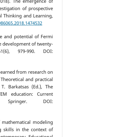
(2018). The emergence of
stigation of prospective
l Thinking and Learning,
0986065.2018.1474532
se and potential of Fermi
he development of twenty-
1(6), 979-990. DOI:
s learned from research on
heoretical and practical
T. Barkatsas (Ed.), The
TEM education: Current
. Springer. DOI:
of mathematical modeling
 skills in the context of
ontemporary Educational