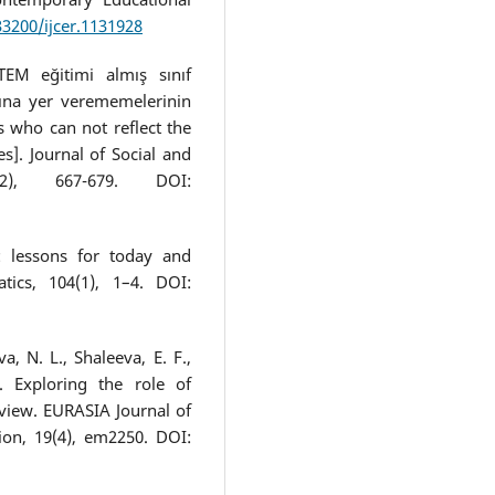
33200/ijcer.1131928
TEM eğitimi almış sınıf
ına yer verememelerinin
s who can not reflect the
s]. Journal of Social and
82), 667-679. DOI:
: lessons for today and
ics, 104(1), 1–4. DOI:
, N. L., Shaleeva, E. F.,
. Exploring the role of
view. EURASIA Journal of
on, 19(4), em2250. DOI: