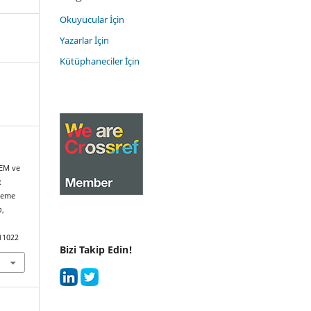
Okuyucular İçin
Yazarlar İçin
Kütüphaneciler İçin
TEM ve
:
leme
m
,
11022
Bizi Takip Edin!