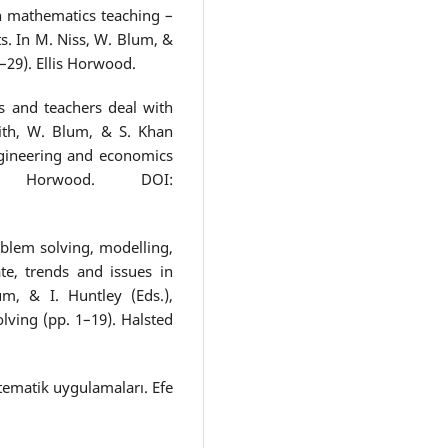
n mathematics teaching –
s. In M. Niss, W. Blum, &
0–29). Ellis Horwood.
s and teachers deal with
ith, W. Blum, & S. Khan
ngineering and economics
 Horwood. DOI:
blem solving, modelling,
ate, trends and issues in
m, & I. Huntley (Eds.),
lving (pp. 1–19). Halsted
atematik uygulamaları. Efe