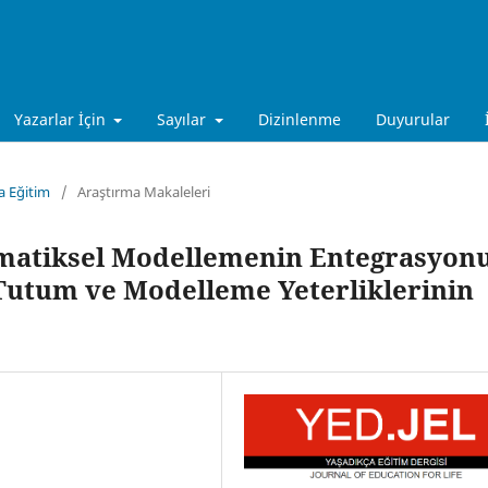
Yazarlar İçin
Sayılar
Dizinlenme
Duyurular
ça Eğitim
/
Araştırma Makaleleri
atiksel Modellemenin Entegrasyonu
Tutum ve Modelleme Yeterliklerinin