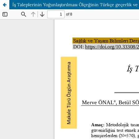
İş Taleplerinin Yoğunlaştırılması Ölçeğinin Türkçe geçerlik ve 